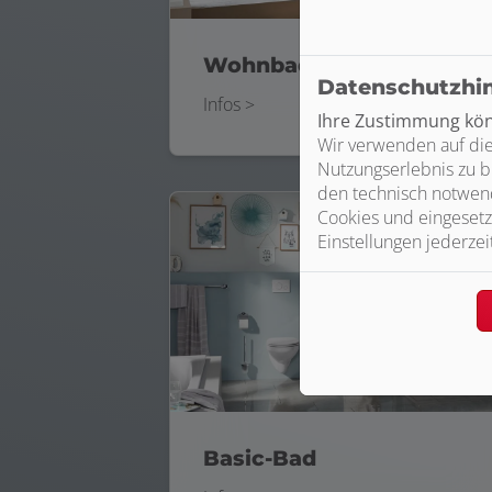
Wohnbad
Datenschutzhi
Infos >
Ihre Zustimmung könn
Wir verwenden auf die
Nutzungserlebnis zu b
den technisch notwend
Cookies und eingesetz
Einstellungen jederzei
Basic-Bad