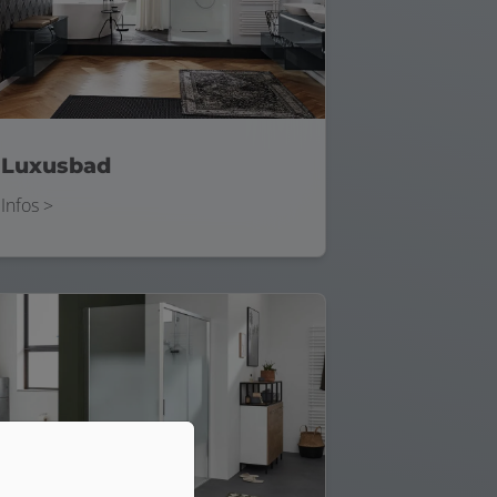
Luxusbad
Infos >