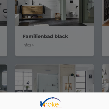
Familienbad black
Infos >