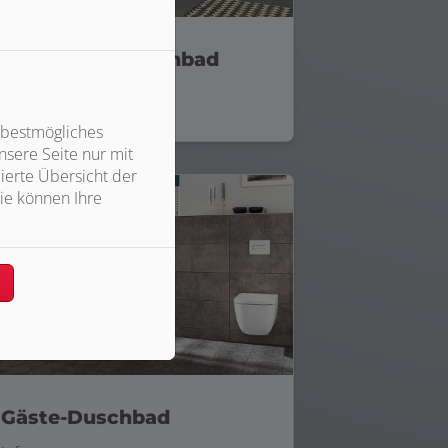
Komfort-Familienbad
Infos >
 bestmögliches
sere Seite nur mit
ierte Übersicht der
ie können Ihre
n
Gäste-Duschbad